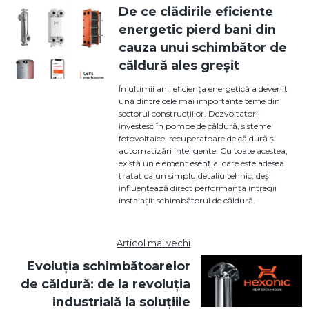
De ce clădirile eficiente
energetic pierd bani din
cauza unui schimbător de
căldură ales greșit
În ultimii ani, eficiența energetică a devenit
una dintre cele mai importante teme din
sectorul construcțiilor. Dezvoltatorii
investesc în pompe de căldură, sisteme
fotovoltaice, recuperatoare de căldură și
automatizări inteligente. Cu toate acestea,
există un element esențial care este adesea
tratat ca un simplu detaliu tehnic, deși
influențează direct performanța întregii
instalații: schimbătorul de căldură.
Articol mai vechi
Evoluția schimbătoarelor
de căldură: de la revoluția
industrială la soluțiile