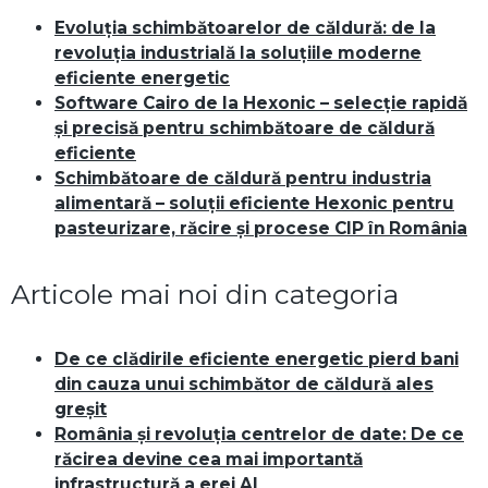
Evoluția schimbătoarelor de căldură: de la
revoluția industrială la soluțiile moderne
eficiente energetic
Software Cairo de la Hexonic – selecție rapidă
și precisă pentru schimbătoare de căldură
eficiente
Schimbătoare de căldură pentru industria
alimentară – soluții eficiente Hexonic pentru
pasteurizare, răcire și procese CIP în România
Articole mai noi din categoria
De ce clădirile eficiente energetic pierd bani
din cauza unui schimbător de căldură ales
greșit
România și revoluția centrelor de date: De ce
răcirea devine cea mai importantă
infrastructură a erei AI