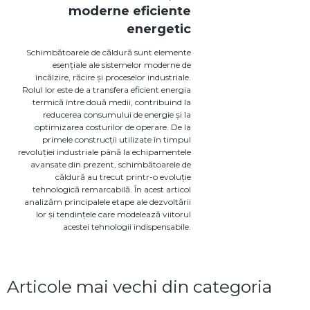
moderne eficiente
energetic
Schimbătoarele de căldură sunt elemente
esențiale ale sistemelor moderne de
încălzire, răcire și proceselor industriale.
Rolul lor este de a transfera eficient energia
termică între două medii, contribuind la
reducerea consumului de energie și la
optimizarea costurilor de operare. De la
primele construcții utilizate în timpul
revoluției industriale până la echipamentele
avansate din prezent, schimbătoarele de
căldură au trecut printr-o evoluție
tehnologică remarcabilă. În acest articol
analizăm principalele etape ale dezvoltării
lor și tendințele care modelează viitorul
acestei tehnologii indispensabile.
Articole mai vechi din categoria