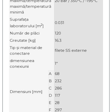
maximă/temperatură
20 bar / 350°C / -195°C
maximă/temperatură
minimă
Suprafața
0.031
2
laboratorului [m
]
Număr de plăci
120
Greutate [kg]
16.3
Tip și material de
filete SS externe
conectare
dimensiunea
1"
conexiunii
A
68
B
232
C
286
Dimensiuni [mm]
D
117
E
28
F
297