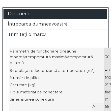
Descriere
Întrebarea dumneavoastră
Trimiteți o marcă
Parametrii de funcționare presiune
maximă/temperatură maximă/temperatură
30 
minimă
2
4.7
Suprafața reflectorizantă a temperaturii [m
]
Număr de plăci
10
Greutate [kg]
21.
Tip și material de conectare
fil
dimensiunea conexiunii
1"
A
68