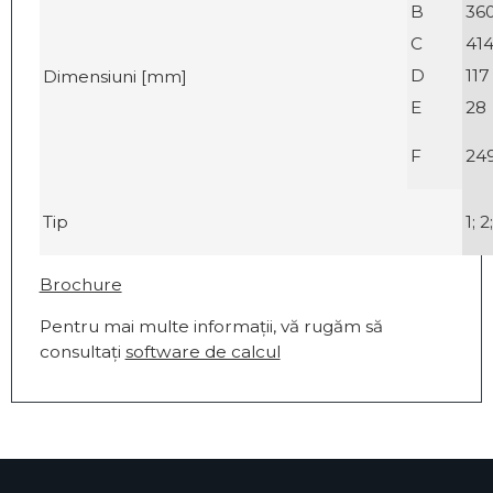
B
36
C
41
D
117
Dimensiuni [mm]
E
28
F
24
Tip
1; 2
Brochure
Pentru mai multe informații, vă rugăm să
consultați
software de calcul