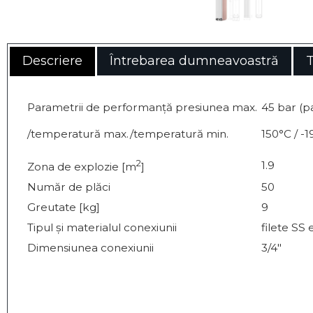
Descriere
Întrebarea dumneavoastră
T
Parametrii de performanță presiunea max.
45 bar (pa
/temperatură max./temperatură min.
150°C / -
2
1.9
Zona de explozie [m
]
Număr de plăci
50
Greutate [kg]
9
Tipul și materialul conexiunii
filete SS
Dimensiunea conexiunii
3/4"