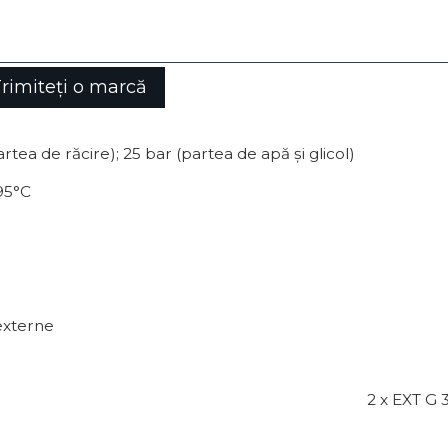
rimiteți o marcă
rtea de răcire); 25 bar (partea de apă și glicol)
195°C
 externe
2 x EXT G 3