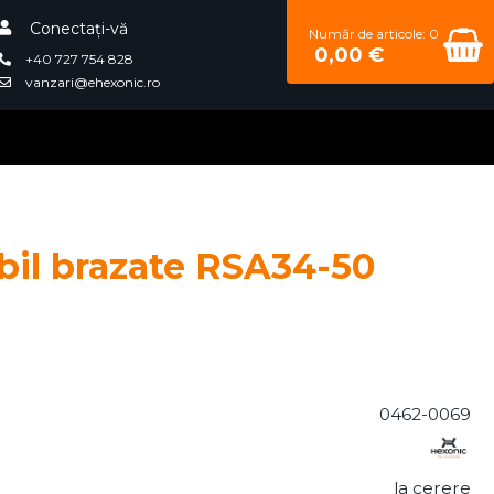
Conectați-vă
Număr de articole: 0
0,00 €
+40 727 754 828
vanzari@ehexonic.ro
abil brazate RSA34-50
0462-0069
la cerere